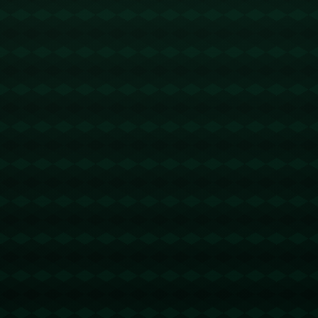
球探系统是俱乐部获取新兴人才的关键。通过引入更多经
验丰富且眼光独到的球探，埃弗顿期望能够更早发现潜力
球员，尤其是在当今竞争激烈的市场中，快速发掘并签下
年轻天才已成为抢占先机的必要手段。比如，近年来，曼
城通过强大的球探网络成功签下了众多年轻天才，从而巩
固了其在英超的领导地位。
**弗里德金财团的收购：法律争端的来龙去脉**
与此同时，**弗里德金财团**在意大利的收购计划引发了
法律层面的争议。这一财团以其在各种产业中大胆的投资
策略而闻名，但足球界的复杂性令其面临严峻挑战。财团
在收购一家拥有悠久历史的俱乐部时，不同股东间的权力
交接以及对债务的处理成为争议焦点。这不仅涉及法律条
款的复杂解读，还关乎各方利益的重新分配。