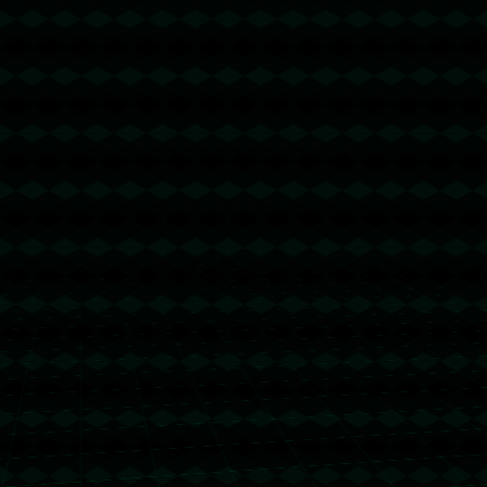
有通过不断调整和应对，足球俱乐部才能在快速变化的环
境中立于不败之地。
上一篇 : 泰雷兹中国区CEO 魏天睿表示，泰雷兹
的发展与中国发展一路同行
下一篇 : 斯基拉：佛罗伦萨看上达伽马18岁边锋
拉扬，已经开启转会谈判
0871-6155741
周一至周五 : 08:00-17:30