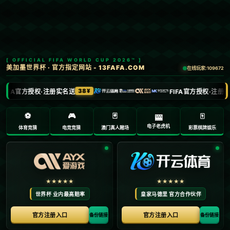
新闻中心
分类