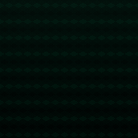
在这场比赛中，堂安律和其队友表现出的团队协作精神同
样起到了关键作用。即便整场比赛他个人状态不佳，但却
能通过与队友默契配合，共同阻击对手进攻。**团队合作