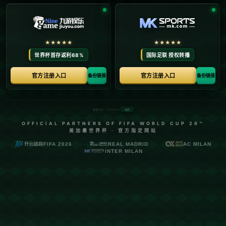
堂安律：整场比赛踢得不尽如人意，没让对手拿到
3分很重要
发布日期：2026-05-18
**前言**