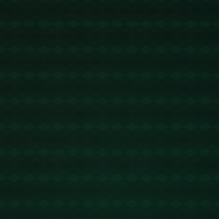
在激烈的足球比赛中，一个小小的失误都可能决定最终的
胜负。然而，有时候能够及时调整状态，坚持到最后一
刻，不仅可以避免让对手全取三分，还能为自己和团队重
新赢得信心。堂安律在最近的比赛中，尽管整场发挥不如
人意，但最终没让对手全取三分显得尤为重要。这种表现
不仅显示了他顽强的意志力，也为球队的未来发展提供了
有力保障。
**主题探讨**
在足球世界里，**比赛结果的重要性**往往超过了个别球
员的个人表现。堂安律这场比赛虽然未能发挥最佳水平，
但他在关键时刻的坚持和努力值得称道。这样的表现再次
强调了团队合作与个人韧性的重要性。即便整场比赛不尽