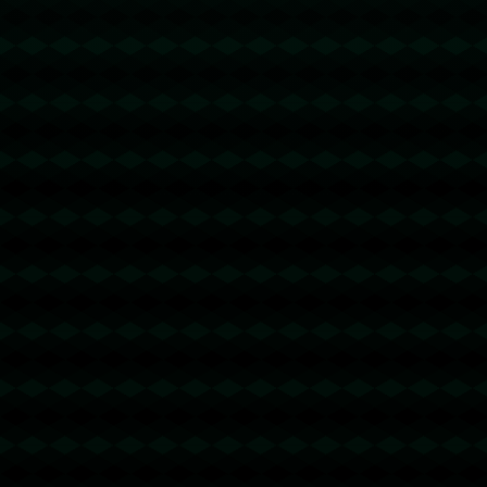
**在关键时刻不仅能弥补个体的不足，还能激发整体的潜
能，为球队的长远发展奠定坚实的基础。
**案例分析：某著名比赛的相似情况**
我们可以回顾过去的一些重要比赛，例如2019年欧洲冠军
联赛的半决赛，在那场比赛中，利物浦对阵巴萨，尽管首
回合三球落后，利物浦在安菲尔德实现了**不可思议的逆
转**。这个经典案例同样展现了坚韧的意志力和卓越的团
队协作精神。堂安律此次比赛的表现与之类似，通过不懈
的努力最终阻止对手全取三分。
**结论**
通过这场比赛，堂安律向我们展示的不仅是个人能力，更
是一种不屈不挠的精神和对比赛结果的责任感。他通过自