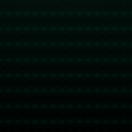
**对未来的展望：**