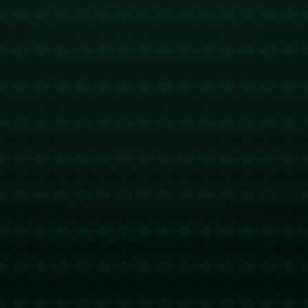
**瑞典名将的不可阻挡**
每一次提到撑杆跳高，能够刷新记录的人往往会被载入史
册。杜普兰蒂斯再度实现突破，他的跳高成绩**6.22米**
不仅是对个人潜能的挖掘，也是对全世界撑杆跳运动水平
的提升。这位瑞典新星自出道以来屡破纪录，被认为是撑
杆跳高历史上最具天赋的选手之一。他的这一次胜利再次
证明，天赋加上专注的训练能够达到多么惊人的成就。
**从失败中汲取力量**
虽然黄博凯未能站上领奖台，但这一赛事经验同样是无价
的财富。运动员通过不断的自我挑战和实践积累，才能在
不断变化的赛场环境中找到合适的突破口。例如，尽管在
比赛中名次靠后，也许通过这一次锤炼，他可以重新规划
自己的训练方向，继续提高自己的技术而不仅仅是依靠力
量。