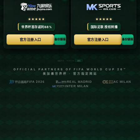
男子撑杆跳高黄博凯第七 瑞典名将创造世界纪录.
发布日期：2026-05-18
**男子撑杆跳高黄博凯第七 瑞典名将创造世界纪录**
在体育世界中，**撑杆跳高**无疑是一项令人瞩目的竞技
项目。这场比赛集力量、技术和耐力于一体，吸引了全球
观众的眼球。在最近的一次国际赛事中，中国选手**黄博
凯**和瑞典的世界级选手上演了一场精彩纷呈的较量，结
果显示出两国选手的优异水准，同时也给我们留下了许多
值得思考的启示。
**前言：打破纪录的背后**
在本次比赛中，中国选手黄博凯表现不俗，最终名列第
七。在这样一个竞争激烈的项目中，他的表现显然值得赞
赏。与此同时，来自瑞典的**名将阿曼德·杜普兰蒂斯
（Armand Duplantis）**打破了世界纪录，再一次证明了
他在撑杆跳高领域的卓越天赋。对于这两位选手来说，不
同的名次背后都包含了值得深思的努力与挑战。
**黄博凯的奋力表现**