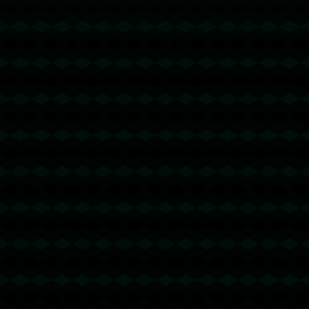
存在明顯的防守弱點。烏度卡從基礎做起——他反覆要求
球員在每一次防守中站穩腳跟，保證不被假動作輕易晃
過，並練習如何迅速從防守過渡到快攻。通過這些簡單卻
重要的強調，塞爾提克的防守效率在短時間內有了大幅提
升，最終成為聯盟防守最出色的球隊之一。