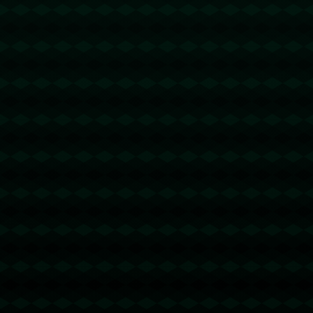
度卡卻要求球員“重新學習”傳球、跑位和防守站姿。他的
哲學非常清楚：“*只有當你穩固了基礎，你才能在壓力環
境下輕鬆完成*。”
### **為什麼我們總是忽略基本功？**
問題的根源在於，**基本功過於平淡，因此很容易被忽略
**。在現代籃球中，外界更喜歡討論華麗的灌籃、精準的
三分以及複雜的陣型，而往往忘記這些技巧正是建立於球
員紮實的基本能力之上。回顧籃球歷史上的偉大球員，比
如科比·布萊恩特、邁克爾·喬丹，他們無一不是基礎能力
超凡且持續精進的代表。在賽場上快速運球切入後完成致
命一擊，背後需要無數小動作的支持——這才是他們成功
的根基。
烏度卡深知，年輕球員一味追求高難度技術，卻忽略那些
“無趣”的日常細節，最終很可能導致整體發展受阻。因
此，他的訓練理念是**以基本功為核心**，讓球員在穩定
中尋求突破。
### **案例：如何改變球隊文化**
2021年接手塞爾提克時，烏度卡面臨的最大挑戰之一是重
塑球隊文化。當時，這支球隊在進攻高效上有天賦，但卻