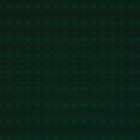
籃球基本功，看似簡單，卻是任何一名成功球員必須掌握
的技能。**比如正確的傳球動作、侵略性的防守站位，以
及穩定的投籃姿勢**，這些無不需要持續的反覆練習。烏
度卡教練非常清楚，*基於這些基本能力的熟練程度，球
隊的戰略才能更有效地展現*。