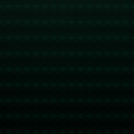
能会选择加强边路进攻，以便能在反击中觅得良机。
*在这样的背景下，这场对决不仅是一场排名争夺战，更
是对两队战术灵活度和球员状态调配的一次全面考验。球
迷们期待看到菲尔米诺在亚冠赛事中的表现能否如预期般
精彩，而此次对阵阿尔加拉法，也将是吉达国民复苏之路
的重要一战。*