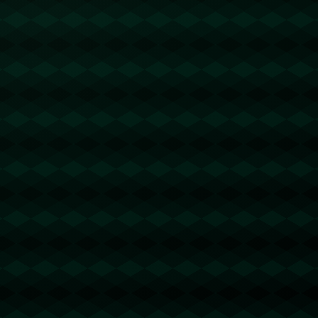
为确实以结果为导向，符合争取最高竞技成绩的初