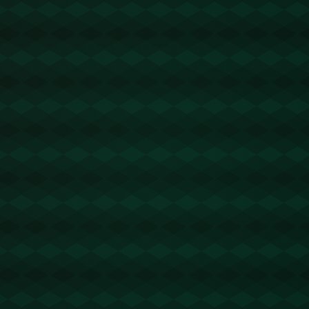
公司动态
行业资讯
国足爆料抢3分事件违规？董路回应言辞犀利
发布日期：2026-05-18
*
而与国足有关的各种热点话题更是频频引发讨论。近日，一则关于
采取的不当策略引发了争议，甚至引来了外界对国足操作方式是
。本篇文章将深入探讨该事件背后的问题，并分析董路的回应为
**