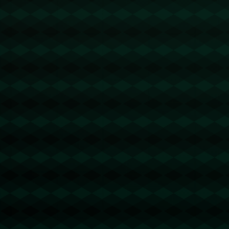
尤其是，这一事件不仅涉及赛场内战术选择，还关
衷。然而，足球比赛的竞技精神和规则底线却是每
### **董路犀利回应：捍卫国足，同时质问规则公平