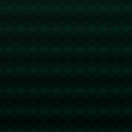
联到了团队管理层的战略安排。从某种角度来说，国足的这些行
个参与者需要严格遵守的，没有模糊空间。
**