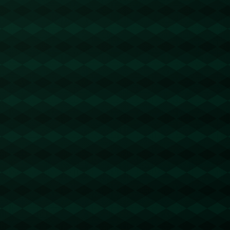
采取了一些“边缘化策略”，例如在规则允许范围内做
触碰了违规边界**的激烈讨论。