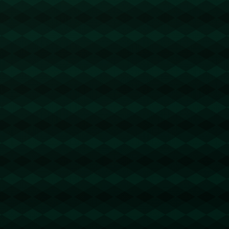
更是两大核心球员的实力比拼。
防守的重任。面对上海男篮的强大内线压力，**阿
分帮助新疆队逆袭成功。这一能力让球迷对今晚的表
VP级别的球员，王哲林本赛季场均得分和篮板均排名
疆男篮，王哲林的主要任务不仅是争抢篮板，还要通过
的优势，将成为比赛勝负的关键所在。
可能会采取更快速的转移球战术，利用锋线优势打破
末段赢得主动权。
力早已进入伯仲之间。而正是这种势均力敌的对战，