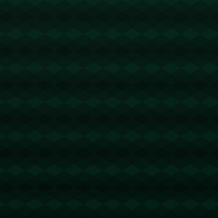
显的优势。因此，这场比赛不仅是球队之间意志与战术的较量，
现令人瞩目。他不仅是球队的进攻尖兵，还承担了组织进攻以及
胁**，同时利用自己出色的射程优势在外线攻破防守。
决定了比赛走势。例如此前对阵广东男篮时，他在第四节连得8
林则更注重**内线的统治力和身体对抗优势**。作为CBAM
得分+篮板）**的数据，展示了自己在对抗中的强悍。今晚面对新
机会。在阿不都沙拉木的机动能力面前，王哲林是否能保持自己
发挥，还需要考察两队整体攻防体系的表现。一方面，新疆男篮
可能通过**放慢节奏和强化身体对抗**消耗对手体力，为比赛
，但上海男篮通过重新调整球队结构迅速提升了竞争力，双方实