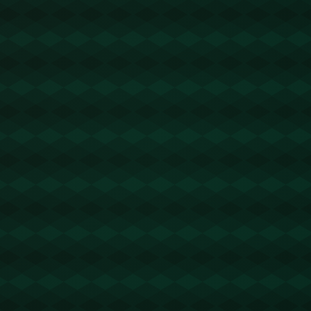
—新疆男篮坐镇主场迎战上海男篮。**两队明星球员阿不都沙拉
普通的常规赛，更像是一场CBA顶级选手的精彩博弈。让我们共