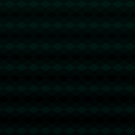
林与阿不都沙拉木的一次**巅峰对决**。无论是新疆男篮凭借
精彩的表现。