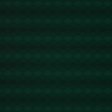
公司动态
行业资讯
來三周內決定主帥去留問題，拉波爾塔傾向於
发布日期：2026-05-18
傾向於讓哈維留任**
光再度聚焦於這支西甲豪門的內部決策過程。近期巴薩主席拉波
實壓力與未來願景並存，這場關於主帥去留問題的討論無疑牽動
著恢復球隊榮耀的重任。在剛剛過去的賽季，巴薩在他的**領導