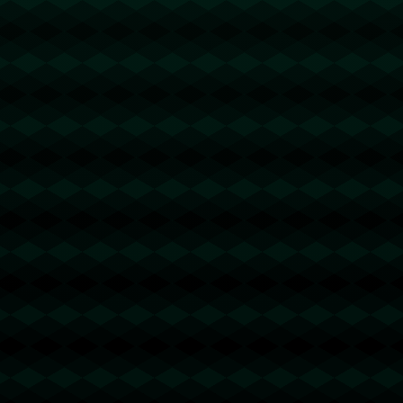
面，作為球隊的傳奇球員，哈維對巴薩的歷史文化有著深刻的理解
星的閃耀表現，恰好是哈維延續巴薩傳統「拉瑪西亞青訓哲學」
戰術變革。他們期待「夢三王朝」重臨之時，也對巴薩在國際賽
略的一部分。
終結果如何，哈維的去留皆會對巴塞羅那的競爭格局產生直接影
支撐。