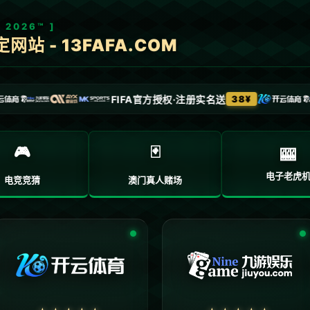
页
公司简介
产品中心
新闻动态