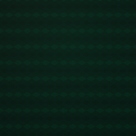
主教练伊万·科罗曼，作为一位经验丰富的足球教练，在
国际足球领域有着丰富的阅历。输球的结果为他提供了一
个重新评估球队策略的绝佳机会。面对挫折，伊万将被迫
调整并创新战术，从而提高球队的整体表现。这样的压力
可以促使他尝试新的阵型和技战术**，从而提升球队在未
来比赛中的竞争力**。