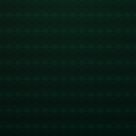
身的潜力。前往比赛场地时，球员们可以通过团队活动、
集体交流等方式加强沟通，从而在比赛时保持**稳定的心
理状态**。
**策略与准备：**
面对韩国队这样技术与团队配合都出色的对手，中国国少
队需要在赛前做好充足准备。对战术的**精确分析**、对
韩国队的了解以及自身技术的提高都是必不可少的。通过
观看比赛录像，教练们可以找出韩国队的战术弱点，并进
行针对性的训练。同时，国少队的队员应该深入理解教练
的战术安排，并团结一致，坚定贯彻。