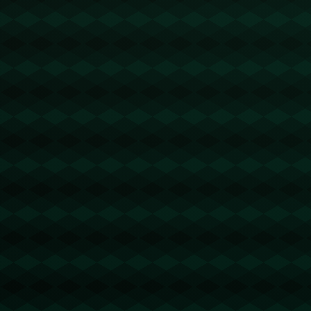
拉开了序幕。这位西班牙名宿不单通过自身的经验
本赛季，勒沃库森在前十轮比赛中取得了极其出色的
系**，这正是阿隆索执教理念的完美诠释。数据显
### **哈维·阿隆索：从中场大师到战术天才**
说到阿隆索，许多球迷会立即想起他在皇马和拜仁
手一支士气低迷的勒沃库森，到如今带队保持德甲
他并没有一味奉行传统的德甲高压战术，而是将德国
也让球队的进攻更加高效、流畅。以本赛季与多特蒙
取三分。