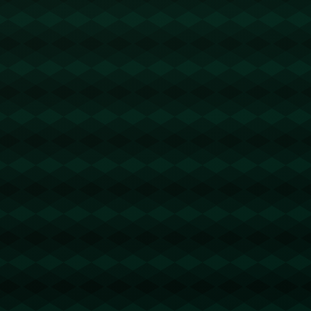
改变了球队，也重新激活了球员的潜能。
战绩，数次击败老牌豪门如多特蒙德和莱比锡红牛。他们不仅在
示，勒沃库森本赛季的场均控球率达到60%，而每场比赛射门次数
时期统治中场的日子。他以精准的长传、冷静的比赛阅读能力闻
不败，阿隆索的转型可谓教科书般的成功。
足球的身体对抗特点与**西班牙式的控球战术**相结合。这种
德的一场强强对话为例，勒沃库森不仅在中场控制了局势，还凭借