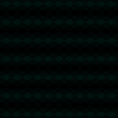
微信扫一扫
关注微博
即刻关注我们公众号