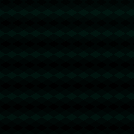
哈维·阿隆索的成功并非偶然，而是**多方面努力
阿隆索的执教思路。其次，阿隆索在心理方面的调
此外，通过对细节的精益求精，比如在定位球战术
### **写在成功的路上**
勒沃库森如今保持不败战绩，这既是俱乐部的丰收
顶级俱乐部的行列迈进。接下来的赛季，他们是否能
德甲最动人的篇章之一。**