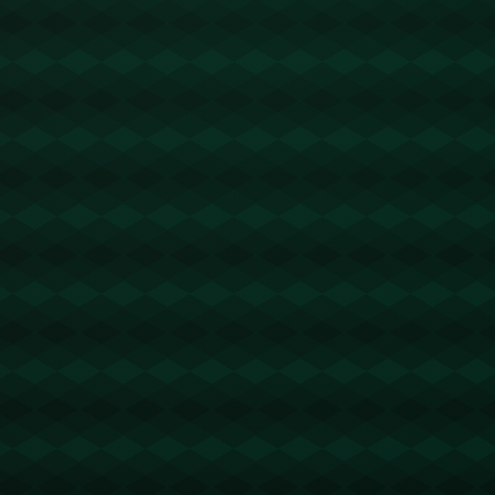
，缺乏一支争冠队伍的气势。然而，当球队在2022年10月选择