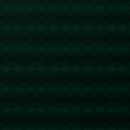
积分榜上位居前列，更呈现出**攻防兼备的平衡体
高达16次，显示了球队高效的进攻威胁。
名于世，而这些特质如今也体现在他的执教中。从接
灵活的打法体系，不仅让球队适应不同风格的对手，
**精准的战术布置**压制了对手的反击，最终全