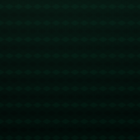
場次中的重要作用。比如在2021年的意甲聯賽中，他在對
陣AC米蘭的米蘭德比中雖然是以替補身份登場，但他的
上場穩定性對球隊守住比分起到了不可忽視的作用。此
外，在對陣佛羅倫薩的比賽中，科拉羅夫精准的長傳成功
策動了國米的一次反擊得分，展現出他**防守與傳控的平
衡能力**。