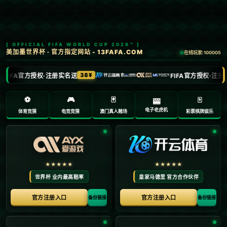
新闻中心
分类