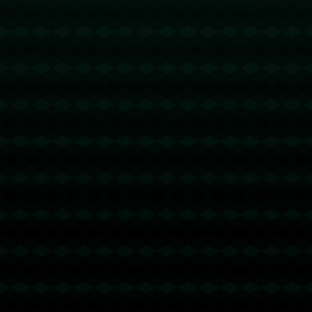
除此之外，從數據層面來看，科拉羅夫上賽季的傳球成功
率達到85%以上，對於一名以防守見長的球員來說，這是
一個令人滿意的成績。再加上他在重要比賽中的職業態度
與精神狀態，他顯然是國米需要的**穩定軍心的關鍵拼圖
**。
### **挑戰與展望：2022的目標**
然而，續約背後也充滿了期待與挑戰。隨著年齡增長，科
拉羅夫的体能狀態不可避免地開始下降，但他豐富的比賽
經驗或將幫助他在激烈的對抗中找到應對之道。同時，國
際米蘭在2022賽季面臨國內聯賽與歐洲戰場的雙重考驗，
科拉羅夫如何以有限的體能**為球隊爭取更多榮譽**，將
是未來的一大看點。
國際米蘭此時選擇續約科拉羅夫，可以說是對球隊整體規
劃的一次戰略部署。他不僅是一名老將球員，更是一名優