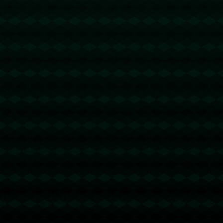
當施羅德與波傑在場上合作時，雙方角色的互補性愈發明
顯。施羅德利用他的**速度與敏捷性**突破防線，吸引對
方防守重心，而波傑則在內線負責補籃、掩護甚至協防。
這樣的雙核模式為球隊帶來了更靈活的進攻選擇和更高效
的防守體系。
分析顯示，在施羅德與波傑同時在場的比賽中，球隊場均