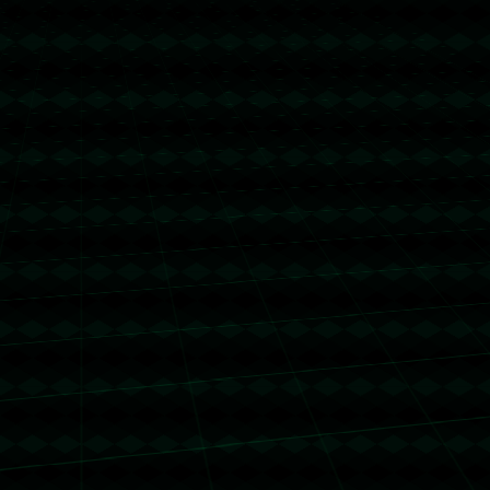
在新賽季的挑戰中，波傑與施羅德的作用無疑是球隊成敗
的關鍵。他們能否互相支撐、展現最佳狀態，將直接決定
球隊能否回歸上賽季的巔峰表現。
上一篇 : （粤港澳大湾区）港珠澳大桥创开通以
来春运客流车流新纪录.
下一篇 : F1中国大奖赛中迈凯伦车队是如何从技
术的精进获得成功的.
0871-6155741
周一至周五 : 08:00-17:30
邮箱 :admin@i-aiyouxi.com
地址 :贵州省六盘水市盘县乐民镇
微信扫一扫
在线咨询
关注微博
即刻关注我们公众号