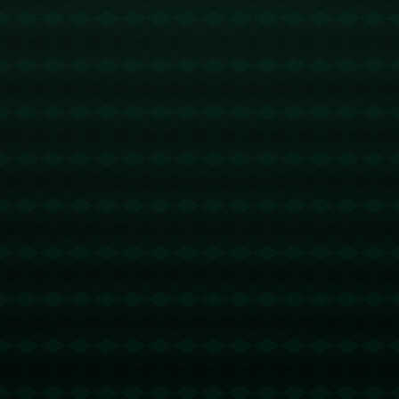
就在上半场接近尾声时，山东泰山的**刘洋**通过一次精
妙的前场定位球成功晃过对方防线，以一记惊艳的**端破
门**帮球队扳平比分。下半场伊始，随着比赛节奏的加
快，山东泰山队的攻势愈加猛烈。关键时刻，刘彬彬在禁
区外的一记精准抽射为泰山队反超比分，随后他们再接再
厉，攻入第三球，锁定胜局。
**全华班让人刮目相看**
尽管武汉三镇在比赛中以1-3落败，但他们全华班的表现
依旧赢得了广泛称赞。全华班是在没有外援参与的情况
下，由国内球员全权负责比赛，这对于培养本土球员球技