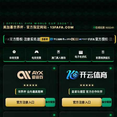
新闻中心
分类