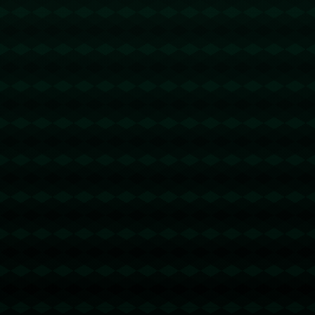
上。這樣的案例充足說明雙方合作的力量。
### **戰術文化與心理層面的深遠影響**
雷迪克在戰術設計上不僅重視技術層面，更強調心理韌性
和樂觀的比賽心態。他是更衣室內的精神領袖，他不僅幫
助球員學會如何應對場上的突發局勢，還帶動全隊樹立了
積極向上的氛圍。濃眉也指出，雷迪克的比賽計劃助長了
一種“全員參與”的文化，球隊在每一次出場前都清楚自己
的角色，並竭盡所能完成任務。