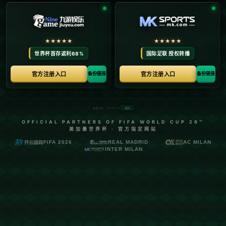
濃眉：雷迪克的卓越比賽計劃助力我們的完美執行
與勝利.
发布日期：2026-05-18
**濃眉：雷迪克的卓越比賽計劃助力我們的完美執行與勝
利**
當談到體育比賽中的成功，計劃與執行始終是不可或缺的
要素。而NBA作為全球競技水平最高的籃球聯賽，更要
求團隊在戰術層面調配得當。這樣的要求在新奧爾良鵜鶘
球隊的成功道路上得到了完美詮釋，核心球星安東尼·戴
維斯（Anthony Davis，外號“濃眉”）近期在採訪中高度讚
揚了雷迪克（J.J. Redick）的戰術能力。他認為，雷迪克
為球隊制定的卓越比賽計劃，不僅對比賽結果產生了積極
影響，還讓整個球隊表現出色，在每一場比賽中都有明顯
進步。