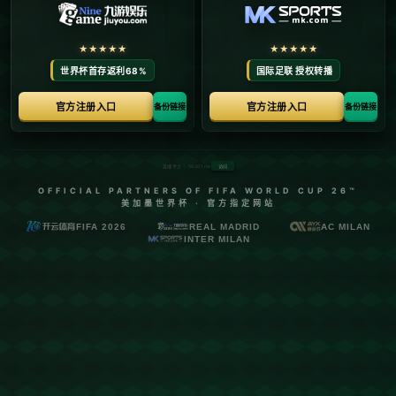
倪夏莲出任欧洲乒联中国区形象大使 搭建中欧乒乓
文化交流新桥梁.
发布日期：2026-05-18
**倪夏莲出任欧洲乒联中国区形象大使，搭建中欧乒乓文
化交流新桥梁**
近年来，中欧之间的体育文化交流日益频繁，其中乒乓球
作为一项深受全球喜爱的体育运动，成为两地沟通的重要
桥梁。在这一背景下，卢森堡乒坛名将**倪夏莲**被任命
为**欧洲乒乓球联合会（ETTU）中国区形象大使**。这
一任命为中欧乒乓文化交流注入了强劲动力，也彰显了乒
乓球作为“国球”在国际舞台的独特影响力。
### **倪夏莲——跨越国界的乒乓传奇**
提到倪夏莲，熟悉乒乓球运动的人一定不陌生。生于中国
的倪夏莲曾作为中国国家队的一员，在20世纪70至80年代
取得了辉煌的成绩。其后，她移居卢森堡，并代表卢森堡
参加多项国际赛事，成为中欧乒乓交流的“活名片”。
她不仅是一位竞技场上的传奇，更通过自己的努力将乒乓