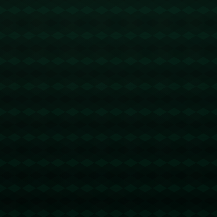
2. **加强两地技术合作与经验分享**
功能性交流层面，中国乒乓球运动从训练到比赛无疑具有
世界领先的经验。而许多欧洲国家则在乒乓文化推广和俱
乐部体系建设上拥有自己的优势。倪夏莲作为一位在两种
体系中通晓的“文化使者”，有能力推动两地在技术及管理
模式上的互补学习。
3. **提升乒乓球运动全球影响力**
面对更多年轻人的分散注意力，无论是在中国还是欧洲，
乒乓球的市场化推广都需要创新和灵感。借助倪夏莲在国
际社会的声望，将有助于更好地推广乒乓球的娱乐性、竞
技性，使其在更广泛的受众中形成影响力。
### **案例分析：倪夏莲的桥梁作用已初见成效**
实际上，倪夏莲的国际影响力早已深植于中欧的乒乓交流
之中。例如，她曾多次带领卢森堡代表队赴中国集训，与
国内知名教练和运动员切磋技艺。这不仅提高了卢森堡乒
乓球的竞技实力，也加深了欧洲小国对中国乒乓技术的认
知。