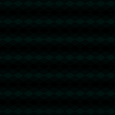
比赛的胜负。刘圣书和谭宁在多场比赛中，都展现了极高的团队
互学习和激励，他们不仅提高了各自的竞技水平，也塑造了**更
活力，同时也让我们对未来充满了期待。随着他们经验的不断积
也提示着更年轻一代运动员的崛起，预示着中国羽毛球在未来会
阿末慕亚兹闯8强.
 湖人进攻火力十足.