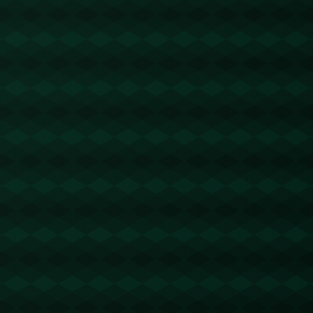
赛不仅仅是一场普通的胜利，更是中国羽毛球的里程
手，也征服了观众的心。
然而，凭借着顽强的心理素质和出色的技术，他们在
防中互不相让，刘圣书和谭宁渐渐扳回一城。