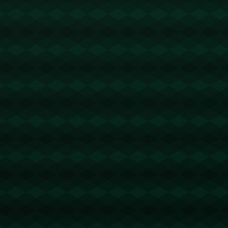
将自己的实际水平发挥到极致。他们在第三局中以**狂轰滥炸般
赛。
速度令人瞩目。他们的成功不仅仅是因为出色的个人能力，也归