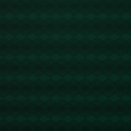
书和谭宁展现了惊人的实力，以逆转的方式夺得了冠军。这场比
展现得淋漓尽致**。通过21比12的决胜局，他们不仅征服了对
力的对手。比赛一开始，他们以0比1的落后局面进入第二局。
解的方法。在第二局中，他们的表现开始回暖，双方在激烈的攻