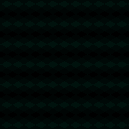
协调性。两人不仅在场上彼此支持，互相鼓励，而且
为坚不可摧的团队精神**。
累和技术的成熟，我们相信这对新王牌组合将在国际
有更大的突破和进步。