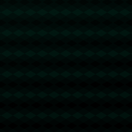
慑力，尤其是在突击进攻和放网等环节表现突出。此
理细腻，后场高远球精准多变，让对手疲于应对。