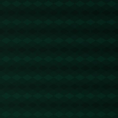
当前位置：
首页
>
新闻中心
，火力强劲！.