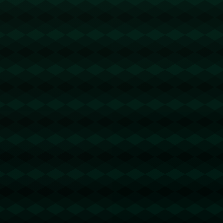
次夺冠，既是对他们自身努力的肯定，也是**对中国羽毛球队培