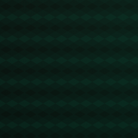
在最新的羽毛球比赛中，中国羽毛球队的新星刘圣
碑，标志着新一代球员正在崛起，**将羽毛球的火力
**逆转夺冠的精彩瞬间**
在这场扣人心弦的比赛中，刘圣书和谭宁遭遇了强有
后续的比赛中逐步适应了对手的打法，并找到了破