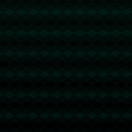
于他们全面而强劲的技术。首先，他们在进攻端展现了巨大的威
绽并及时调整战术**。这场比赛中，刘圣书和谭宁的网前小球处