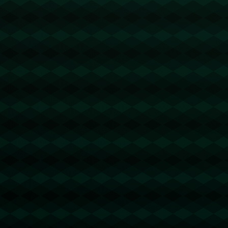
事中，他们不断积累经验，并在比赛中逐渐成熟。此
**火力强劲的技术分析**