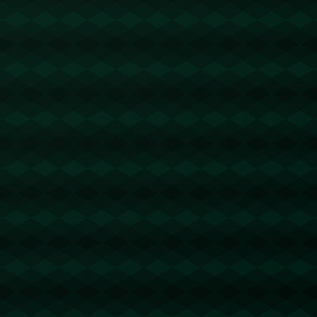
的攻势**，迫使对手频频失误。最终，**以21比
功于扎实的训练和团队的支持。在过去的几次国际赛