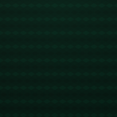
**貝利的一生可謂與足球緊密交織**。從他1958年年僅17
歲奪取世界杯，到成為史上唯一一位三度奪得世界杯冠軍
的球員，貝利用實力和激情定義了「球王」的真正涵義。
不僅如此，他的21年職業生涯中，共攻入超過1200球，這
一成績至今讓人望塵莫及。儘管他晚年因健康問題飽受困
擾，但他對足球的熱忱卻從未減退。
據貝利的親友透露，即便是在他生命的最後時刻，他依然
心繫足球界的發展。他曾在病榻上安慰巴西新生代球星內