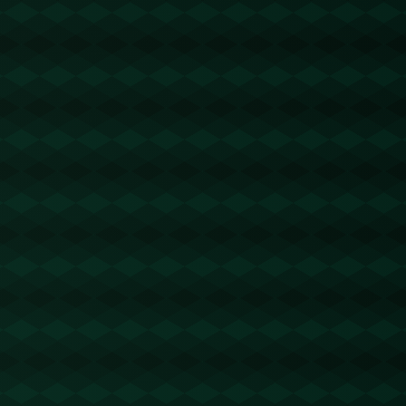
当前位置：
首页
>
新闻中心
和主帅发生冲突.
对决，亚特兰大内部传出的不和谐声音也让人们对比
体战斗力。亚特兰大作为意甲联赛中的一支实力强劲