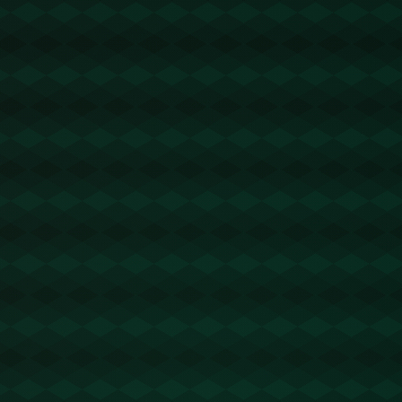
公司动态
行业资讯
亚特兰大预测分析：将相不和！亚特兰大头牌
发布日期：2026-05-18
特兰大头牌和主帅发生冲突**
量吸引了众多球迷的目光。然而，比赛的看点不仅限于球场上的
主帅之间爆发了不小的冲突，这一情况将如何影响比赛呢？
究表明，**球队内部的不和**可能导致士气低落，进而影响整