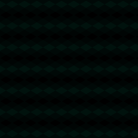
综合考虑两队当前状态，内部因素对亚特兰大的影响
赛将是对恩波利策略灵活性的真正考验。
对于球迷来说，这场比赛不单是两队技艺的比拼，
了比赛的观赏性，也让球迷充满期待。
不论结果如何，这场对决注定精彩纷呈，为本赛季
上一篇 : 回顧大衛貝克漢姆在西甲裏程碑式貢獻：打破
下一篇 : 备战泰国东运会 大马男女篮公布新名单.
公司简介
产品展示
新闻动态