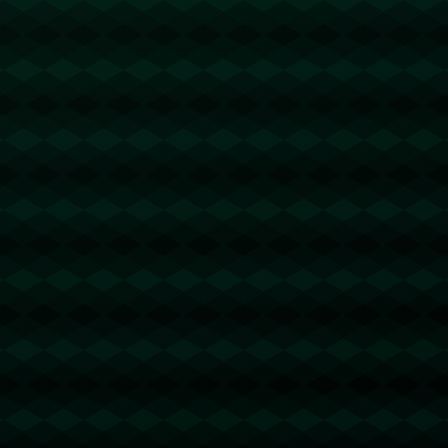
样情况特殊的对手，恩波利可以采取更加**灵活的