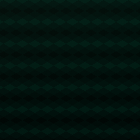
对强敌时调整战略，利用对手的弱点进行反击。面对亚特兰大这
协调进行反击。