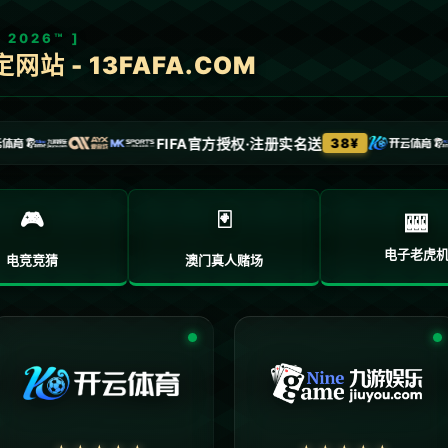
页
公司简介
产品中心
新闻动态