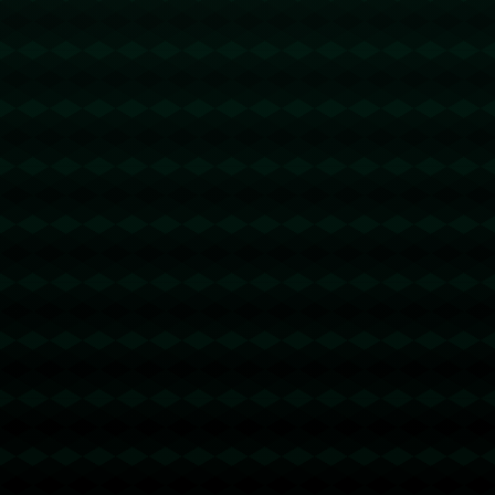
潘塔罗姆足球研究所的一项研究认为，俱乐部决策的多元
化往往能带来更高的胜率和财务收益。在拜仁这样的顶级
俱乐部中，**多元化决策**的引入不仅能化解潜在冲突，
还能够为未来的成功打下坚实的基础。
此外，俱乐部的管理层也应积极利用冲突来推动变革，而
不是恐惧它。这种做法不仅能提升团队的执行力，也能激
发球员和工作人员的创造力。赫内斯与图赫尔的对峙或许