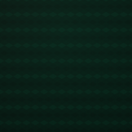
验和逐步调整，球队能够持续保持竞争力。而图赫尔则希
望引入更激进的打法和年轻的天才球员，以便更快适应欧
洲足坛的新趋势。这样的理念差异无疑使团队决策变得更
加复杂。
有趣的是，这种冲突并非足球世界的孤例。纵观历史，许
多顶级俱乐部在转型期都会面临类似挑战。例如，皇家马
德里曾在弗洛伦蒂诺-佩雷斯时代初期，由于“银河战舰”
计划的冒进策略，引发过管理层和教练团队之间的矛盾。
然而，这些冲突通过有效的沟通和折中方案，最终帮助球
队走向了更高峰。
对于拜仁来说，**解决赫内斯与图赫尔之间的分歧**，不