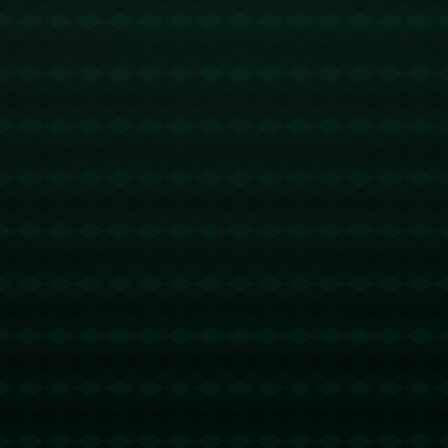
仅能够确保俱乐部在未来的道路上更加稳健行驶，也能为
整个德甲乃至欧洲足坛提供一份范例。在这种背景下，保
持开放的对话渠道，以及在团队内部建立一种包容不同声
音的文化，将变得更加重要。