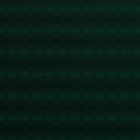
境下保持冷静并贡献关键得分的能力，足以让他成为
立了崭新的标杆。
在谈到里夫斯的表现时，不得不提他在比赛中的**
在外线投篮命中率方面也创下个人新高，这不仅拓
的心理素质。这些成就让许多分析师和评论员对他