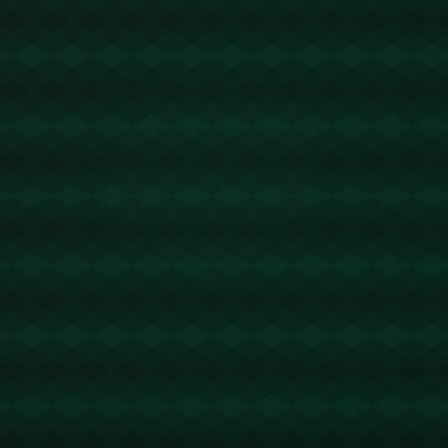
。而在这个赛季，一位不断创造辉煌纪录的新星——**奥斯汀·里
大腿”的有力竞争者。他在本赛季创下多项惊人纪录，包括多次单
*8次单场砍下至少30分**，这在湖人队中是非常罕见的记录。
等多方面的提升。这样的全能球员无疑是每一支渴望胜利的球队
的最大亮点之一。无论是面对顶级防守球员，还是在关键时刻执行