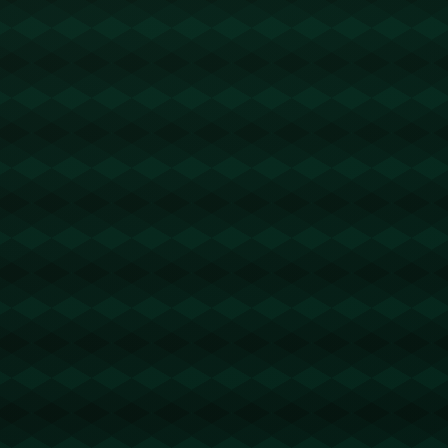
球队在关键时刻的“定海神针”。不仅如此，他在NBA历史上的
四项惊人纪录**。首先是他连续多场比赛得分稳定在高位，打破
展了湖人队的进攻空间，也增加了对手防守他的难度。另外，他
的未来充满期待，认为他很可能成为下一个联盟巨星。