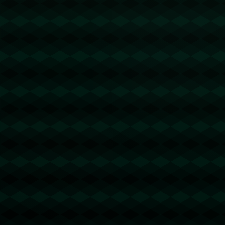
他的帮助下，多次在比赛中化险为夷，反败为胜。
因此，**奥斯汀·里夫斯**的崛起并非偶然，而
推进，里夫斯如何继续发挥他的实力，帮助湖人队在