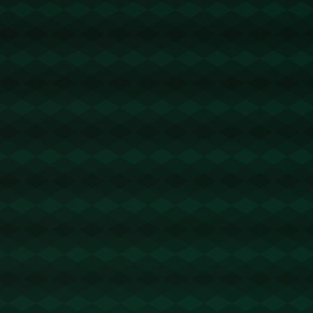
公司动态
行业资讯
人最强大腿？创下4项惊人纪录，本赛季8次单
发布日期：2026-05-18