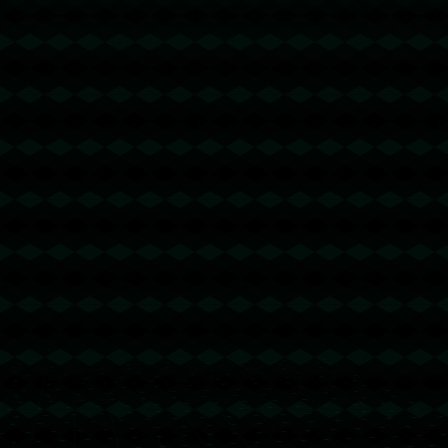
---
### **转会策略的反思与未来方向**
曼联的失败转会不仅是经济上的损失，更是俱乐部文化与
形象的损害。这一种种案例提醒我们，俱乐部在引援时应
该更加注重**长远规划、球员适配度以及风险控制**。与
其盲目追求“高价签约”，更重要的是为球队制定清晰的技
术和发展战略。
这些失败的转会再次敲响警钟：足球市场中的巨额投入不
能简单地与成功划上等号，而是需要智慧和技巧的双重支
持。