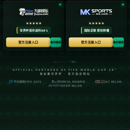
曼晚评曼联十大失败转会：安东尼、博格巴在列，
费用达3.7亿镑.
发布日期：2026-05-18
**曼晚评曼联十大失败转会：天价投入与巨额亏损背后的
反思**
*作为世界足坛上最具影响力的俱乐部之一，曼联始终备
受关注。然而，曼晚最近的一篇报道揭开了一个鲜为人知
的真相：近年来，俱乐部在转会市场上投入了巨额资金，
然而许多交易最终竟然沦为令人唏嘘的失败案例。这一现
象究竟因何而起？又为红魔未来发展敲响了怎样的警钟？
让我们走进这些案例，深入探讨其背后的意义。*
### **曼联的惊人成本：十大失败转会费用高达3.7亿镑**
根据曼晚的详细评选，曼联近些年的十大失败转会累计耗
资约**3.7亿英镑**。这不禁令人关注俱乐部在引援决策
上的盲目性和缺乏长远规划。如今，围绕这些曾寄予厚望
的球员展开的讨论，不仅关系到转会策略，更凸显了足球
俱乐部的经营问题。