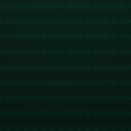
对于任何一名总经理来说，面临球迷的质疑与批评都是极
为挑战的。尼科·哈里森在过去的职业生涯中常以冷静和
专业著称，但这次面对球迷的强烈反响，他不得不重新审
视球队的发展策略。据悉，哈里森近期也在积极与球队老
板和其他管理层沟通，希望能通过**调整战术和人员配置
**，从而改变现状。
一个值得关注的案例是本赛季的转会市场策略。虽然哈里