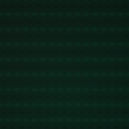
*独行侠队*一向以其稳健的表现和出色的球员阵容而广受
关注。然而，最近的表现未能达到球迷的预期，引发了广
泛的不满。*尼科·哈里森*作为球队的总经理，自然成为
了关注的焦点。球迷认为他的决策没有帮助球队取得应有
的进步，反而可能是导致成绩下滑的原因之一。
例如，在去年休赛期，独行侠进行了一系列的球员交易和
选秀选择，但这些操作并未立即带来有效的提升。球迷们
认为，**这些决策缺乏远见和深思熟虑**，未能帮助球队
形成稳定的核心阵容。不少球迷指出，一些错失的球员本
可能为独行侠带来更大的贡献。
**尼科·哈里森的压力**