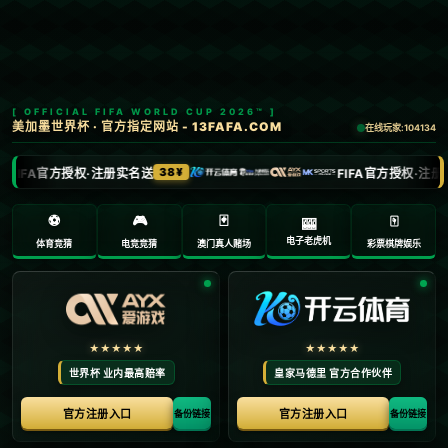
新闻中心
分类