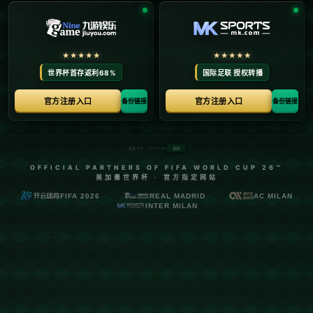
独行侠队球迷怒声呼喊“解雇尼科”尼科·哈里森蒙受
压力.
发布日期：2026-05-18
**独行侠队：球迷怒声呼喊“解雇尼科” 尼科·哈里森面临
巨大压力**
在体育界，管理层的每一个决策都可能直接影响到球队的
表现和球迷的情绪。近日，*达拉斯独行侠*的总经理**尼
科·哈里森**正面临着球迷的巨大压力。球迷们强烈要求
球队解雇哈里森，这一呼声正在引发关于球队管理与发展
方向的广泛讨论。
**球迷呼声的背后**