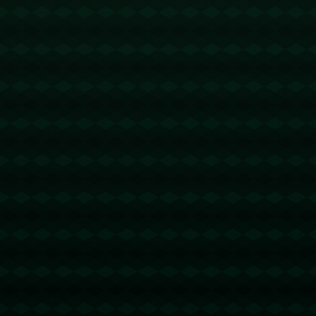
在国际大赛中极具竞争力。而波普正是这个团队的象征性
人物，她与摩根和科爾相比，稍显不同的特点在于，她的
高效进攻多为“团队型破门”。擅长跑位与攻门的她，将在
本次杯赛贡献出关键入球。
> **深入解析**：波普在2022年欧洲女足锦标赛半决赛对
阵法国队时，以精准无误的头球帮助德国队晋级。这种
“大场面杀手”的特质，使她在世界杯舞台上具备强劲竞争
力。