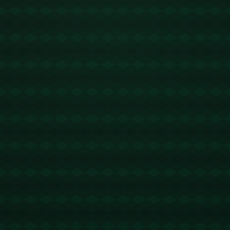
拥有速度、力量与技术的完美结合。
主场作战的天然优势，为科爾争夺金靴奖增添了不可忽视
的砝码。她擅长在高压环境下发挥，并与队友展现高度默
契。本次赛事中，科爾将作为球队的精神领袖和主要进攻
箭头，一次次冲击对手防线。
> **关键提示**：历史上，东道主球员在世界杯中常有出
色表现。例如，2006年德国男足世界杯的克洛泽便在主场
成为金靴得主。作为主场观众簇拥下的核心球员，科爾有
能力复制这样的奇迹。
---