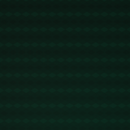
年和2019年世界杯冠军阵容**中的关键成员，也是女足世
界杯历史上的常客。在进攻端，其精湛的技术、敏锐的洞
察力和门前的终结能力，使得摩根始终是美国队的稳定得
分点。
在本次世界杯上，美国队以卫冕冠军身份参赛，目标是实
现前无古人的“四连冠”。摩根的状态至关重要。她的丰富
大赛经验和稳健心态，将左右美国队的走向。尤其在关键
场次中，摩根总能以她独特的**“杀手本能”**瞬间逆转比
赛局势。这也使得她成为金靴奖的最大热门之一。
> **案例分析**：在2019年法国女足世界杯中，摩根打进
6球，并贡献了多次助攻，以全能表现帮助美国队成功捧
杯。考虑到她目前依旧保持巅峰状态，今年她或再次书写
传奇。
---
## **萨姆·科爾：东道主的希望之星**
本次世界杯的焦点之一无疑是**主办国澳大利亚**，该队
历史性地在本土迎来属于自己的世界足球盛宴。而身为队
长的萨姆·科爾，被寄予厚望。科爾是国际足坛最具杀伤
力的前锋之一，她在英超俱乐部切尔西的表现堪称完美，