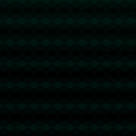
爱与决心。**每一个落点、每一次发球**，他都全力以赴。然
验的积累，并不是每一次投入都能获得即时的回报。
类似的挫折。纳达尔和费德勒等传奇球员在为世界第一的宝座而
一个重要转折点**。对于年轻球员而言，比赛的胜负并不是衡量
个反思的契机。在近些年，中国网球选手的表现已经逐渐赢得全
赛机会，帮助他们更好地适应世界级赛事的强度，是中国网球亟
*年轻的中国网球之星**依旧对未来充满希望。积累更多的赛事
待着他在日后赛场上的华丽蜕变。
领衔，2人新入选.