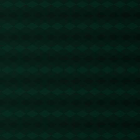
当前位置：
首页
>
新闻中心