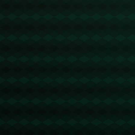
在全球瞩目的法网公开赛上，许多年轻球员都在努
憾，但也为商竣程的职业生涯带来了新的挑战和机
**年轻球员的艰难征程**
商竣程，这位备受关注的中国网球新星，自出道以来
巡回赛积累了丰富的比赛经验，并逐渐提升世界排
通过回顾商竣程在之前的几场大型赛事中的表现，
俗的实力。这些成绩证明了他的潜力和毅力，而法