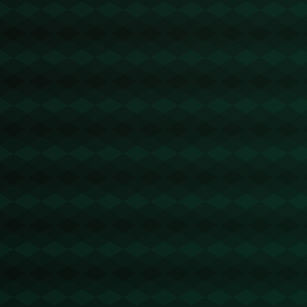
< 返回列表
**商竣程无缘法网正赛：年轻球员的征战与磨练**