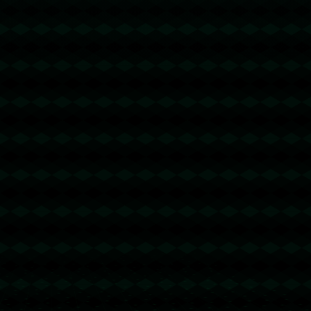
在这个竞争激烈的领域，门将的位置不仅需要实力，更需
要机遇与耐心。对于米兰来说，虽然失去了斯庫費特这样
一位潜在的替补门将，但托里亚尼的晋升同样是一次潜力
巨大的选择。通过对年轻球员的信任和培养，米兰有望在
本赛季乃至未来的多个赛季中，打造出一条属于自己的坚
固后防线。