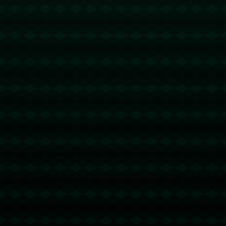
回顾最近的案例，德赫亚在最初加入曼联时被视为范德萨
的替补。然而，通过自身的刻苦努力和在关键比赛中的卓
越发挥，他迅速成长为曼联乃至世界足坛的顶级门将之
一。他的成功故事正是托里亚尼可以借鉴的典范，**充分
利用每一个出场机会，积累经验并持续提升自己的技术水
平**，对于托里亚尼的未来发展至关重要。