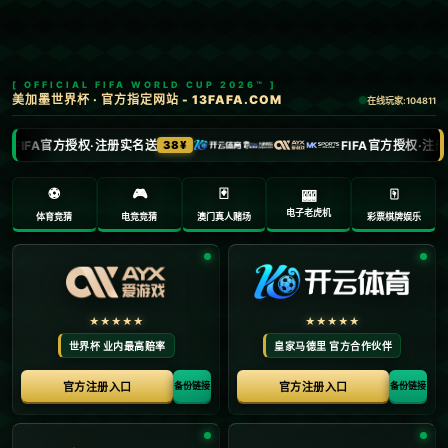
新闻中心
分类