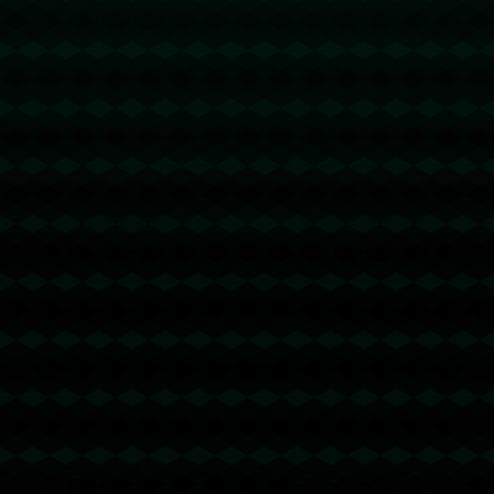
与此同时，经验丰富的老将也发挥了重要作用。在比赛的
关键时刻，他们通过稳定的心态和精准的判断力，为球队
的防守筑起了铜墙铁壁。包括门将的神扑救，多次化解了
帕尔马的射门威胁。
**总结：展望未来的信心与挑战**
通过这场胜利，AC米兰不仅获得了宝贵的三分，也为接
下来的比赛奠定了良好的心理基础。在意甲竞争日益激烈
的当下，这样的胜利不仅是对球队实力的体现，更是对未
来挑战的一次有力回应。球迷们对AC米兰的期待持续升
温，未来的比赛中，AC米兰能否继续保持这样的状态，
将成为赛季中最为吸引人的一大悬念。
上一篇 : 只要有免签，就必然少不了蓝黑！国米
有意明年免签勒沃库森中卫塔.
下一篇 : 斯庫費特拒絕米蘭備選門將位置，托裏