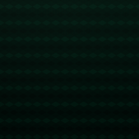
能力和团队合作精神。其中，**年轻球员的崛起是比赛的
一大亮点**。他们以无畏的斗志和出色的技术，在关键时
刻为球队提供支持。尤其是一名新星前锋，他在比赛中的
抢眼表现为球队的胜利奠定了基础。