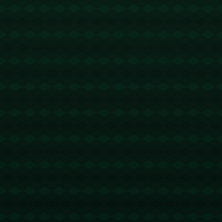
果他们能应对住压力，“洛城双雄”或许能同时晋级季后
赛。**
---
### **球队状态：起伏如何影响冲刺阶段？**