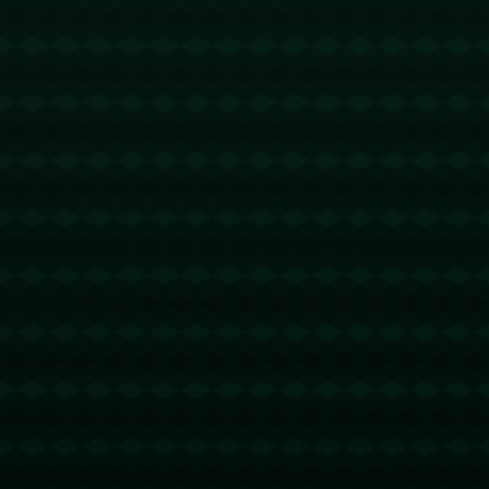
除了赛程，球队当前的状态也将影响他们季后赛门票的归
属。