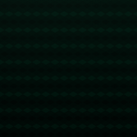
1. **巴西：穩中求勝的頂尖強隊**
作為積分榜表現最穩定的球隊之一，巴西隊在小組賽和淘
汰賽中始終保持了**進攻與防守的絕佳平衡**。中場球員