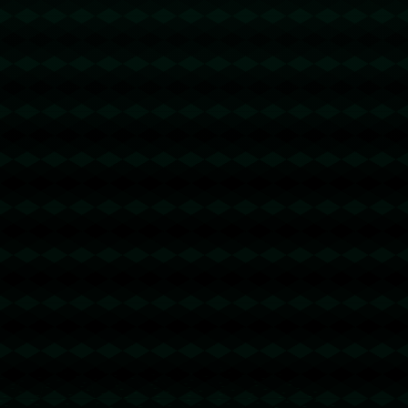
里沙利松 (Richarlison) 的出色發揮成為巴西隊進攻端的重
要保障，他的超級帽子戲法更是將積分差距拉大。巴西最
終以不敗戰績奪冠，積分榜上的數據充分證明了這支球隊
的技術實力和穩定性。
2. **西班牙：化險為夷的驚險晉級**
相比之下，西班牙的奪冠之路波折不斷。小組賽中，西班
牙僅僅1勝2平勉強出線，積分榜排名並不突出。然而，在
淘汰賽中憑藉**技術流控球**和個人能力，西班牙隊逐步
找回狀態，擊敗了多支實力強勁的對手，最終挺進決賽並
與巴西激戰至加時。
---
## **東京奧運會男足積分榜的啟示**
**積分榜**不僅僅是冷冰冰的數字，它記錄著每一場比賽
的精彩瞬間與球隊實力的演變。同時，積分榜數據還體現
了**戰術設計、臨場應變**等多重因素對一支球隊成功的
影響。從東京奧運會的經驗看，**均衡發展、穩定發揮**
依然是奪冠的核心關鍵，而一味依靠進攻或單一球星，往
往難以走得更遠。