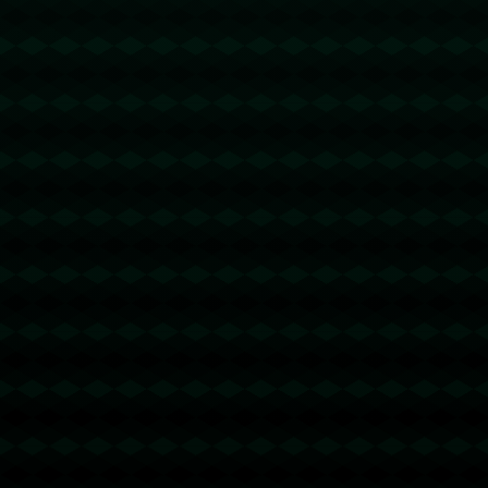
比赛的高潮出现在第69分钟。米兰解围不力，皮球滚到利
物浦队长**亨德森脚下，他在禁区弧顶一记凌空抽射直挂
球门死角**，帮助利物浦完成反超！这个进球让人不禁想
起2005年欧冠决赛中杰拉德的经典表现，同样关键，同样
振奋人心。这一幕也展示了亨德森作为球队核心的价值，
他不仅是战术的枢纽，更是球队精神层面的支柱。
### **战术观察：高压与反击的巅峰较量**
这场比赛堪称战术博弈的典范。利物浦通过高压逼抢和快
速通过中场不断制造杀机，而米兰则试图利用速度与利物
浦中后场之间的空隙展开反击。两队的斗智斗勇让整场比
赛始终充满悬念。