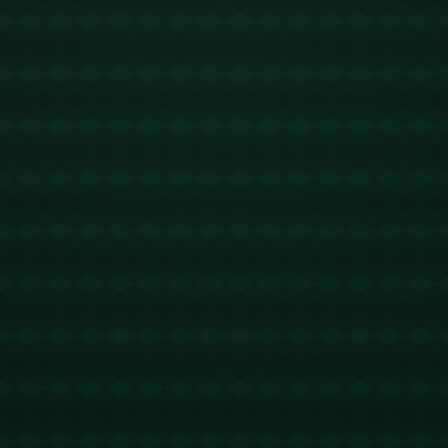
### **令人窒息的开局：利物浦牢牢掌控比赛节奏**
比赛伊始，利物浦迅速进入状态，凭借高压逼抢和快速进
攻完全控制了局面。第9分钟，米兰后卫托莫里不慎自摆
乌龙，帮助利物浦取得梦幻开局。然而，仅仅几分钟后，
萨拉赫获得一粒点球机会却意外罚丢。这一瞬间成为比赛
的转折点，似乎也在暗示利物浦即将遭遇考验。
虽未进点，但萨拉赫的表现并未因此受到影响。他在右路
的突击一次次撕破米兰的防线，为利物浦创造了多次破门