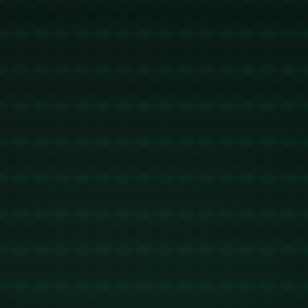
在NBA的賽場上，球隊的策略與人才培養方式是競爭成
敗的關鍵因素之一。近期，有觀察指出湖人對待年輕球員
*克內克特*的方式，如同*熱火*曾經對待*鄧肯-羅賓遜*
的套路。這一看似平常的策略背後蘊藏著深刻的球隊發展
哲學，值得深入探索。
首先，我們要了解湖人與克內克特之間的關係。**克內克
特**是一名極具潛力的新秀，擁有出色的運動能力和投籃
技巧。他被湖人視為未來的潛在核心球員之一。在這樣的
背景下，湖人正在採用類似熱火對於鄧肯-羅賓遜的培養
套路來逐步挖掘他的潛力。
那麼，熱火對待鄧肯-羅賓遜的方法具體是什麼呢？**鄧
肯-羅賓遜**在加盟熱火後，球隊並沒有急於將其推上主
力位置，而是選擇耐心地打磨他的技能。他被熱火仔細培
養成為“三分射手”的角色，球隊根據他的優勢量身定制戰
術，使他能在比賽中發揮最大作用。這種“專項訓練，循
序漸進”的方式，最終讓鄧肯-羅賓遜從一個不被重視的邊