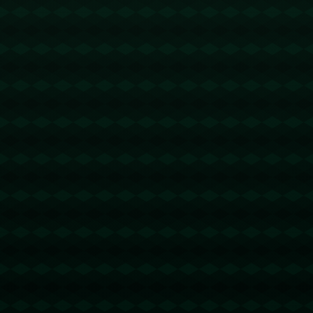
以達到出奇制勝的效果，正如熱火曾對鄧肯-羅賓遜的使
用那樣靈活。
有趣的是，這種類似的套路也可以在其他成功案例中找
到。例如，金州勇士隊對克莱·汤普森的訓練和成長策
略，某種程度上也與此相似。勇士對待克莱的耐心和專
注，使他逐漸發展為聯盟最頂尖的3D球員之一。
整體來看，這樣的球員培養策略不僅僅是對個人技術的提
升，**更是球隊長久發展的關鍵**。當然，這種方法需要
教練團隊的高度敏銳和對球員潛力的準確判斷。對湖人來
說，他們看中克內克特的未來價值並投以信任，希望他成
為下個鄧肯-羅賓遜式的成功案例。