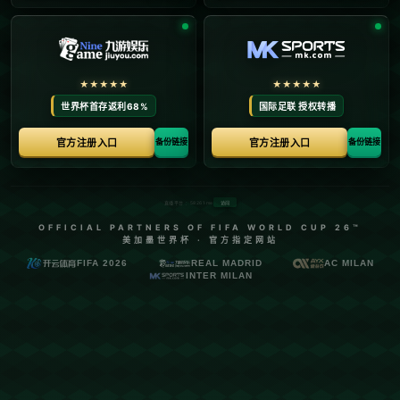
湖人對待克內克特如同熱火對待鄧肯-羅賓遜般的
套路.
发布日期：2026-05-18
**湖人對待克內克特如同熱火對待鄧肯-羅賓遜般的套路
**