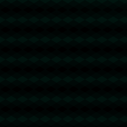
回顾拉查诺的竞技生涯，不难发现她拥有丰富的比
运动员也会遭遇低谷，拉查诺也不例外。她在过去
**应对挑战与机遇**
羽毛球领域竞争激烈，每一位顶尖选手都有可能成为
佳机会，更可能在世界羽毛球排名中占据有利位置
总而言之，拉查诺已经在印尼羽毛球超级500赛的
育精神的典范。期待这位羽坛高手在接下来的比赛中再
上一篇 : 重建：曼城或清洗多名功勋收购维尔茨！罗马
下一篇 : 未來無限可能 21歲費爾明今夏締造歐洲杯與奧
公司简介
产品展示
新闻动态