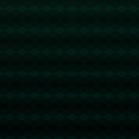
高的竞技状态。她不仅通过激烈的循环赛，而且在淘汰赛阶段接连
这样的表现无疑为她赢得了进入决赛的宝贵席位，也使她成为本