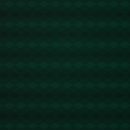
公司动态
行业资讯
级500赛｜ 拉查诺闯入决赛 有望终结近10
发布日期：2026-05-18
终结近10个月冠军荒**
闯入决赛，这位曾经的世界排名第一选手有望在本次赛事中**终
期待。本文将探讨拉查诺的过往成绩及未来潜力，分析她在本次
而，对于拉查诺这样曾取得过多项冠军荣誉的选手而言，近10个