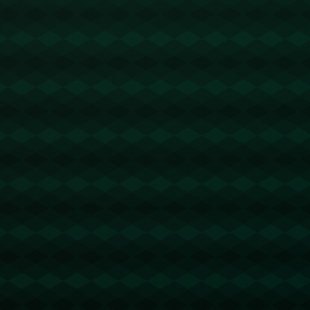
场表现都成为了热议的焦点。她在前几场比赛中的顽强拼搏和技