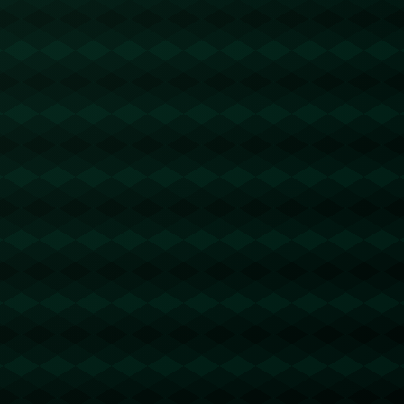
战术的调整显示出她有能力重返巅峰。