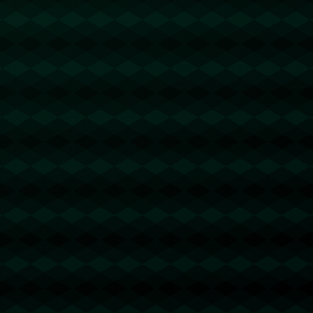
击败数位强敌。特别是在半决赛中，她以出色的**防
次赛事的焦点之一。