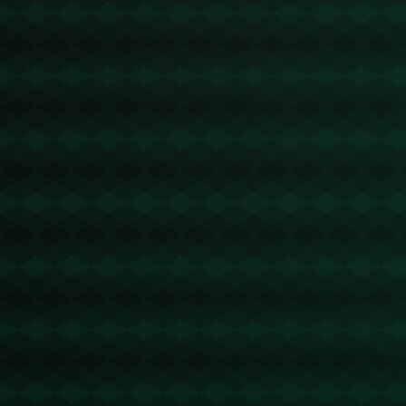
< 返回列表
印尼羽球超
**印尼羽球超级500赛** | 拉查诺闯入决赛 **有望
在印尼羽球超级500赛上，羽坛优秀选手拉查诺成功
了广泛关注，也让众多羽球爱好者对她的表现充满
**冠军荒引发的思考**
对于一名顶尖运动员来说，成绩的波动在所难免。然