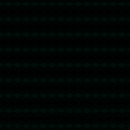
上一篇 : 两部门印发办法 规范抽水蓄能电站开发
建设管理.
下一篇 : 印尼羽球超级500赛｜ 拉查诺闯入决赛
有望终结近10个月冠军荒.